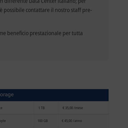
un differente Data Center italiano; per
è possibile contattare il nostro staff pre-
me beneficio prestazionale per tutta
torage
te
1 TB
€ 35,00 /mese
byte
100 GB
€ 45,00 /anno