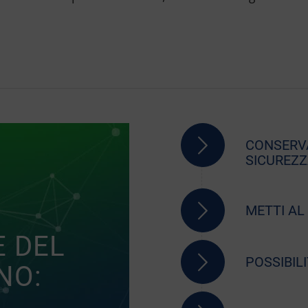
CONSERVA
SICUREZ
METTI AL 
E DEL
POSSIBILI
NO: