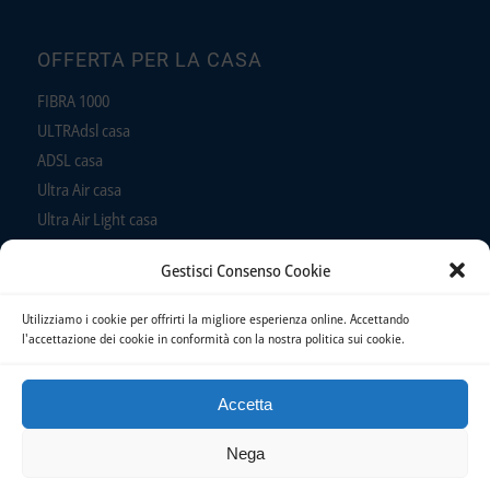
OFFERTA PER LA CASA
FIBRA 1000
ULTRAdsl casa
ADSL casa
Ultra Air casa
Ultra Air Light casa
ADSL Air casa
Gestisci Consenso Cookie
Telefono
Utilizziamo i cookie per offrirti la migliore esperienza online. Accettando
l'accettazione dei cookie in conformità con la nostra politica sui cookie.
Accetta
© Copyright Panservice - C.F. e P. IVA 01526080591 Reg. Imp. Latina 01526080591 -
Nega
CCIAA Latina (REA) 94733 |
Confronta offerte AGCOM
-
Sistema Informativo Nazionale
Banda Larga