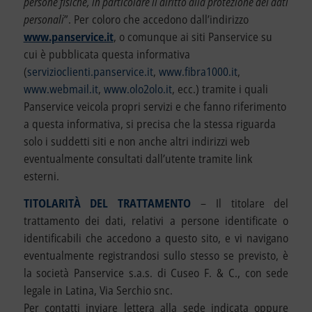
persone fisiche, in particolare il diritto alla protezione dei dati
personali
”. Per coloro che accedono dall’indirizzo
www.panservice.it
, o comunque ai siti Panservice su
cui è pubblicata questa informativa
(
servizioclienti.panservice.it
,
www.fibra1000.it
,
www.webmail.it
,
www.olo2olo.it
, ecc.) tramite i quali
Panservice veicola propri servizi e che fanno riferimento
a questa informativa, si precisa che la stessa riguarda
solo i suddetti siti e non anche altri indirizzi web
eventualmente consultati dall’utente tramite link
esterni.
TITOLARITÀ DEL TRATTAMENTO
– Il titolare del
trattamento dei dati, relativi a persone identificate o
identificabili che accedono a questo sito, e vi navigano
eventualmente registrandosi sullo stesso se previsto, è
la società Panservice s.a.s. di Cuseo F. & C., con sede
legale in Latina, Via Serchio snc.
Per contatti inviare lettera alla sede indicata oppure