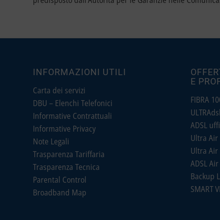
predisposto dall’Autorità per le Garanzie nelle Comunicaz
INFORMAZIONI UTILI
OFFER
E PRO
Carta dei servizi
FIBRA 100
DBU – Elenchi Telefonici
ULTRAdsl 
Informative Contrattuali
ADSL uffi
Informative Privacy
Ultra Air 
Note Legali
Ultra Air 
Trasparenza Tariffaria
ADSL Air 
Trasparenza Tecnica
Backup L
Parental Control
SMART V
Broadband Map