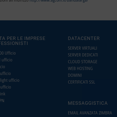
ioni all’indirizzo
http://www.agcom.it/bandalarga/
TA PER LE IMPRESE
DATACENTER
FESSIONISTI
SERVER VIRTUALI
0 Ufficio
SERVER DEDICATI
ufficio
CLOUD STORAGE
cio
WEB HOSTING
ufficio
DOMINI
light ufficio
CERTIFICATI SSL
ufficio
ink
PN
MESSAGGISTICA
EMAIL AVANZATA ZIMBRA