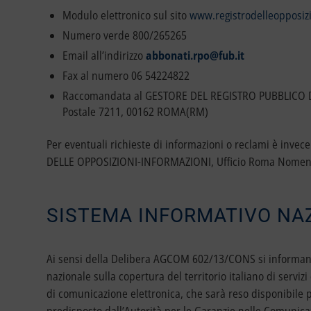
Modulo elettronico sul sito
www.registrodelleopposizi
Numero verde 800/265265
Email all’indirizzo
abbonati.rpo@fub.it
Fax al numero 06 54224822
Raccomandata al GESTORE DEL REGISTRO PUBBLICO D
Postale 7211, 00162 ROMA(RM)
Per eventuali richieste di informazioni o reclami è inve
DELLE OPPOSIZIONI-INFORMAZIONI, Ufficio Roma Nomenta
SISTEMA INFORMATIVO NAZ
Ai sensi della Delibera AGCOM 602/13/CONS si informano g
nazionale sulla copertura del territorio italiano di serviz
di comunicazione elettronica, che sarà reso disponibile p