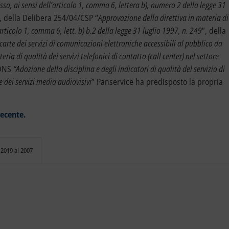
issa, ai sensi dell’articolo 1, comma 6, lettera b), numero 2 della legge 31
, della Delibera 254/04/CSP “
Approvazione della direttiva in materia di
l’articolo 1, comma 6, lett. b) b.2 della legge 31 luglio 1997, n. 249
”, della
carte dei servizi di comunicazioni elettroniche accessibili al pubblico da
eria di qualità dei servizi telefonici di contatto (call center) nel settore
CONS
“Adozione della disciplina e degli indicatori di qualità del servizio di
e dei servizi media audiovisivi
” Panservice ha predisposto la propria
recente.
 2019 al 2007