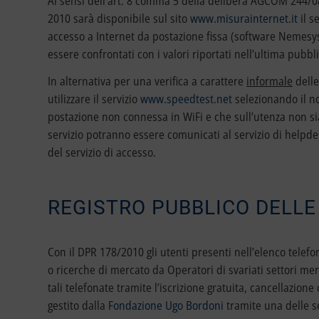
Ai sensi dell’art. 8 comma 5 della delibera AGCOM 244/0
2010 sarà disponibile sul sito
www.misurainternet.it
il s
accesso a Internet da postazione fissa (software Nemesy
essere confrontati con i valori riportati nell’ultima pubbl
In alternativa per una verifica a carattere
informale
delle
utilizzare il servizio
www.speedtest.net
selezionando il no
postazione non connessa in WiFi e che sull’utenza non sia i
servizio potranno essere comunicati al servizio di helpde
del servizio di accesso.
REGISTRO PUBBLICO DELLE
Con il DPR 178/2010 gli utenti presenti nell’elenco telef
o ricerche di mercato da Operatori di svariati settori mer
tali telefonate tramite l’iscrizione gratuita, cancellazio
gestito dalla
Fondazione Ugo Bordoni
tramite una delle s