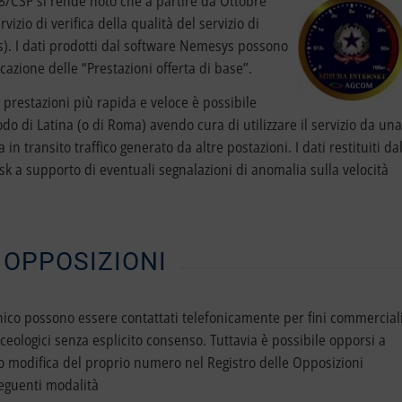
8/CSP si rende noto che a partire da Ottobre
ervizio di verifica della qualità del servizio di
s). I dati prodotti dal software Nemesys possono
icazione delle “Prestazioni offerta di base”.
 prestazioni più rapida e veloce è possibile
do di Latina (o di Roma) avendo cura di utilizzare il servizio da una
n transito traffico generato da altre postazioni. I dati restituiti da
sk a supporto di eventuali segnalazioni di anomalia sulla velocità
 OPPOSIZIONI
onico possono essere contattati telefonicamente per fini commercial
ceologici senza esplicito consenso. Tuttavia è possibile opporsi a
ne o modifica del proprio numero nel Registro delle Opposizioni
eguenti modalità