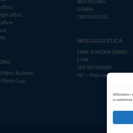
WEB HOSTING
ufficio
DOMINI
light ufficio
CERTIFICATI SSL
ufficio
ink
PN
MESSAGGISTICA
EMAIL AVANZATA ZIMBRA
E-FAX
ONO
SMS MESSENGER
 Offerta Business
PEC – Posta certificata
 Offerta Casa
Utilizziamo i 
in conformità 