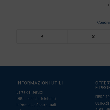
1
Condivi
INFORMAZIONI UTILI
OFFER
E PRO
Carta dei servizi
FIBRA 100
DBU – Elenchi Telefonici
ULTRAdsl 
Informative Contrattuali
ADSL uffi