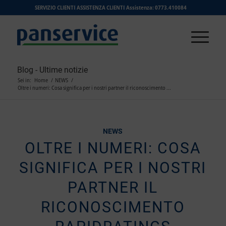
SERVIZIO CLIENTI
ASSISTENZA CLIENTI
Assistenza: 0773.410084
Blog - Ultime notizie
Sei in:
Home
/
NEWS
/
Oltre i numeri: Cosa significa per i nostri partner il riconoscimento ...
NEWS
OLTRE I NUMERI: COSA
SIGNIFICA PER I NOSTRI
PARTNER IL
RICONOSCIMENTO