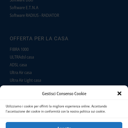
Software E.T.N.A
Software RADIUS - RADIATOR
OFFERTA PER LA CASA
FIBRA 1000
ULTRAdsl casa
ADSL casa
Ultra Air casa
Ultra Air Light casa
ADSL Air casa
Gestisci Consenso Cookie
Telefono
Utilizziamo i cookie per offrirti la migliore esperienza online. Accettando
l'accettazione dei cookie in conformità con la nostra politica sui cookie.