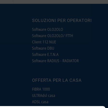
SOLUZIONI PER OPERATORI
Software OLO2OLO
Software OLO2OLO/ FTTH
Client 112 NUE
Software DBU
Software E.T.N.A
Software RADIUS - RADIATOR
OFFERTA PER LA CASA
FIBRA 1000
ULTRAdsl casa
ADSL casa
Ultra Air casa