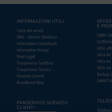
INFORMAZIONI UTILI
OFFER
E PRO
Carta dei servizi
FIBRA 100
DBU – Elenchi Telefonici
ULTRAdsl 
Informative Contrattuali
ADSL uffi
Informative Privacy
Ultra Air 
Note Legali
Ultra Air 
Trasparenza Tariffaria
ADSL Air 
Trasparenza Tecnica
Backup L
Parental Control
SMART V
Broadband Map
TELEF
PANSERVICE SERVIZIO
CLIENTI
Telefono