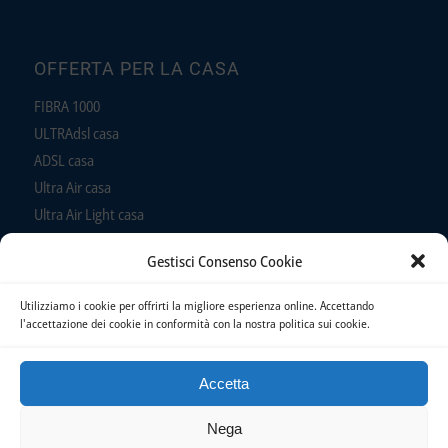
OFFERTA PER LA CASA
FIBRA 1000
ULTRAdsl casa
ADSL casa
Ultra Air casa
Ultra Air Light casa
ADSL Air casa
Gestisci Consenso Cookie
Telefono
Utilizziamo i cookie per offrirti la migliore esperienza online. Accettando
l'accettazione dei cookie in conformità con la nostra politica sui cookie.
Accetta
© Copyright Panservice - C.F. e P. IVA 01526080591 Reg. Imp. Latina 01526080591 -
Nega
CCIAA Latina (REA) 94733 |
Confronta offerte AGCOM
-
Sistema Informativo Nazionale